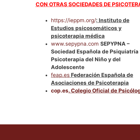
CON OTRAS SOCIEDADES DE PSICOTER
https://ieppm.org/
: Instituto de
Estudios psicosomáticos y
psicoterapia médica
www.sepypna.com
SEPYPNA –
Sociedad Española de Psiquiatría
Psicoterapia del Niño y del
Adolescente
feap.es
Federación Española de
Asociaciones de Psicoterapia
cop.es
. Colegio Oficial de Psicólo